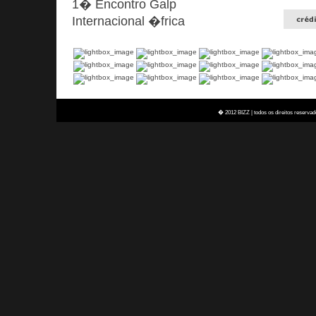
1� Encontro Galp
Internacional �frica
� 2012 BIZZ | todos os direitos reservad